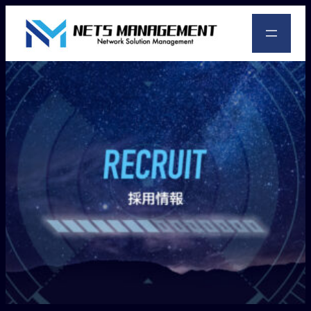
内
容
を
ス
キ
ッ
プ